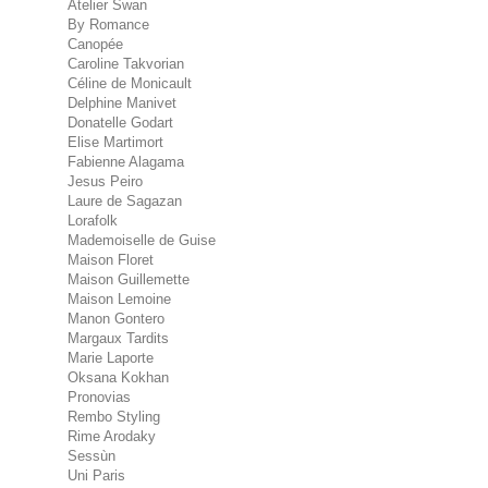
Atelier Swan
By Romance
Canopée
Caroline Takvorian
Céline de Monicault
Delphine Manivet
Donatelle Godart
Elise Martimort
Fabienne Alagama
Jesus Peiro
Laure de Sagazan
Lorafolk
Mademoiselle de Guise
Maison Floret
Maison Guillemette
Maison Lemoine
Manon Gontero
Margaux Tardits
Marie Laporte
Oksana Kokhan
Pronovias
Rembo Styling
Rime Arodaky
Sessùn
Uni Paris