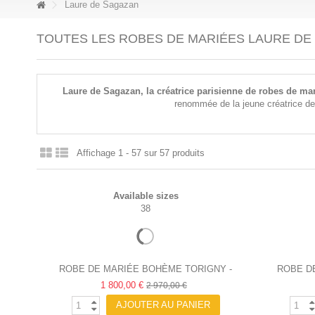
Laure de Sagazan
TOUTES LES ROBES DE MARIÉES LAURE DE
Laure de Sagazan, la créatrice parisienne de robes de m
renommée de la jeune créatrice de 
Affichage 1 - 57 sur 57 produits
Available sizes
38
ROBE DE MARIÉE BOHÈME TORIGNY -
ROBE D
LAURE DE SAGAZAN
1 800,00 €
2 970,00 €
AJOUTER AU PANIER