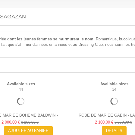
 SAGAZAN
ariée dont les jeunes femmes se murmurent le nom.
Romantique, bucolique, 
fait que s'affirmer d'années en années et au Dressing Club, nous sommes très 
Available sizes
Available sizes
44
34
E MARIÉE BOHÈME BALDWIN -
ROBE DE MARIÉE GABIN - L
LAURE DE SAGAZAN
2 000,00 €
2 100,00 €
SAGAZAN
3 250,00 €
3 350,00 €
AJOUTER AU PANIER
DÉTAILS