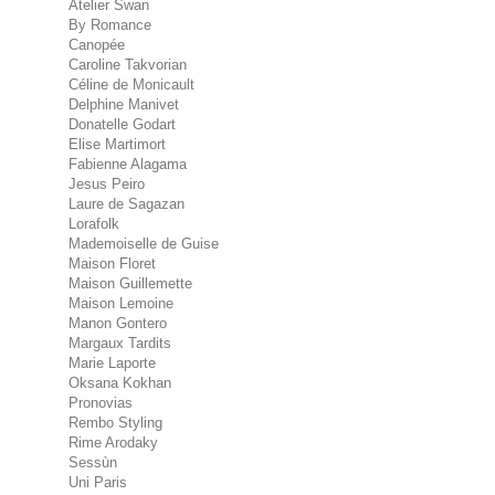
Atelier Swan
By Romance
Canopée
Caroline Takvorian
Céline de Monicault
Delphine Manivet
Donatelle Godart
Elise Martimort
Fabienne Alagama
Jesus Peiro
Laure de Sagazan
Lorafolk
Mademoiselle de Guise
Maison Floret
Maison Guillemette
Maison Lemoine
Manon Gontero
Margaux Tardits
Marie Laporte
Oksana Kokhan
Pronovias
Rembo Styling
Rime Arodaky
Sessùn
Uni Paris