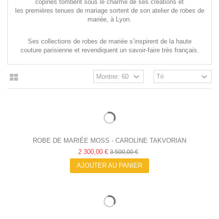
copines tombent sous le charme de ses créations et
les
premières
tenues de mariage
sortent de son
atelier de robes de
mariée, à Lyon
.
Ses collections de
robes de mariée
s’inspirent de la
haute
couture
parisienne et revendiquent un savoir-faire très français.
ROBE DE MARIÉE MOSS - CAROLINE TAKVORIAN
2 300,00 €
3 500,00 €
AJOUTER AU PANIER