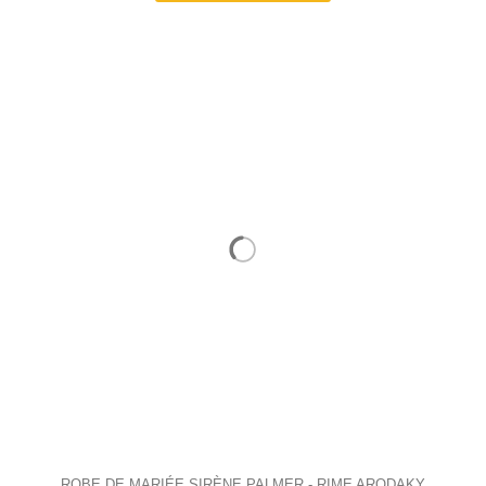
ROBE DE MARIÉE SIRÈNE PALMER - RIME ARODAKY