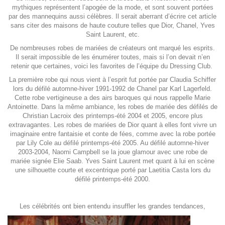
mythiques représentent l’apogée de la mode, et sont souvent portées
par des mannequins aussi célèbres. Il serait aberrant d’écrire cet article
sans citer des maisons de haute couture telles que Dior, Chanel, Yves
Saint Laurent, etc.
De nombreuses robes de mariées de créateurs ont marqué les esprits.
Il serait impossible de les énumérer toutes, mais si l’on devait n’en
retenir que certaines, voici les favorites de l’équipe du Dressing Club.
La première robe qui nous vient à l’esprit fut portée par Claudia Schiffer
lors du défilé automne-hiver 1991-1992 de Chanel par Karl Lagerfeld.
Cette robe vertigineuse a des airs baroques qui nous rappelle Marie
Antoinette. Dans la même ambiance, les robes de mariée des défilés de
Christian Lacroix des printemps-été 2004 et 2005, encore plus
extravagantes. Les robes de mariées de Dior quant à elles font vivre un
imaginaire entre fantaisie et conte de fées, comme avec la robe portée
par Lily Cole au défilé printemps-été 2005. Au défilé automne-hiver
2003-2004, Naomi Campbell se la joue glamour avec une robe de
mariée signée Elie Saab. Yves Saint Laurent met quant à lui en scène
une silhouette courte et excentrique porté par Laetitia Casta lors du
défilé printemps-été 2000.
Les célébrités ont bien entendu insuffler les grandes tendances
,