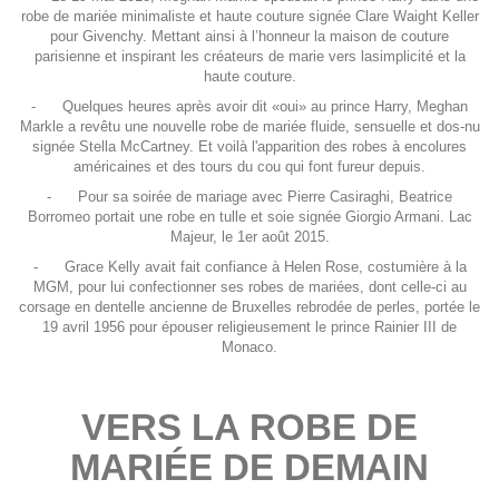
robe de mariée minimaliste et haute couture signée Clare Waight Keller
pour Givenchy. Mettant ainsi à l’honneur la maison de couture
parisienne et inspirant les créateurs de marie vers lasimplicité et la
haute couture.
-
Quelques heures après avoir dit «oui» au prince Harry, Meghan
Markle a revêtu une nouvelle robe de mariée fluide, sensuelle et dos-nu
signée Stella McCartney. Et voilà l'apparition des robes à encolures
américaines et des tours du cou qui font fureur depuis.
-
Pour sa soirée de mariage avec Pierre Casiraghi, Beatrice
Borromeo portait une robe en tulle et soie signée Giorgio Armani. Lac
Majeur, le 1er août 2015.
-
Grace Kelly avait fait confiance à Helen Rose, costumière à la
MGM, pour lui confectionner ses robes de mariées, dont celle-ci au
corsage en dentelle ancienne de Bruxelles rebrodée de perles, portée le
19 avril 1956 pour épouser religieusement le prince Rainier III de
Monaco.
VERS LA ROBE DE
MARIÉE DE DEMAIN