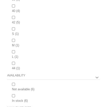
40
(4)
42
(5)
S
(1)
M
(1)
L
(1)
44
(1)
AVAILABILITY
Not available
(6)
In stock
(6)