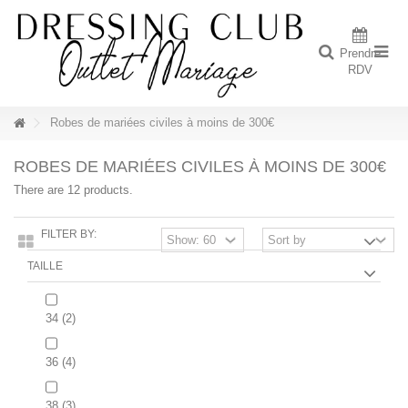
Prendre
RDV
Robes de mariées civiles à moins de 300€
ROBES DE MARIÉES CIVILES À MOINS DE 300€
There are 12 products.
FILTER BY:
TAILLE
34
(2)
36
(4)
38
(3)