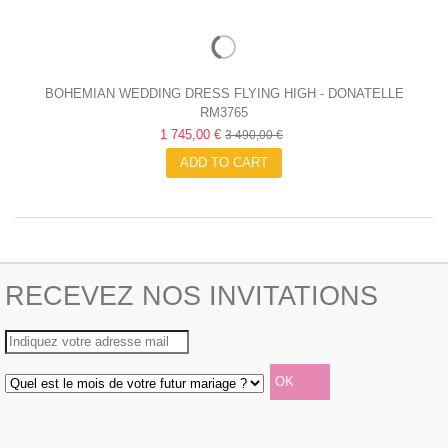
BOHEMIAN WEDDING DRESS FLYING HIGH - DONATELLE
RM3765
GODART
1 745,00 €
3 490,00 €
ADD TO CART
RECEVEZ NOS INVITATIONS