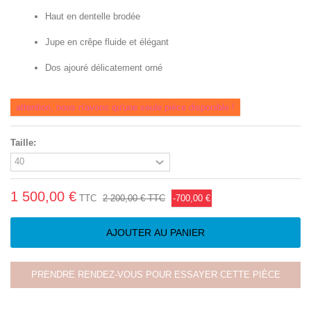
Haut en dentelle brodée
Jupe en crêpe fluide et élégant
Dos ajouré délicatement orné
attention, nous n'avons qu'une seule pièce disponible !
Taille:
1 500,00 €
TTC
2 200,00 €
TTC
-700,00 €
AJOUTER AU PANIER
PRENDRE RENDEZ-VOUS POUR ESSAYER CETTE PIÈCE