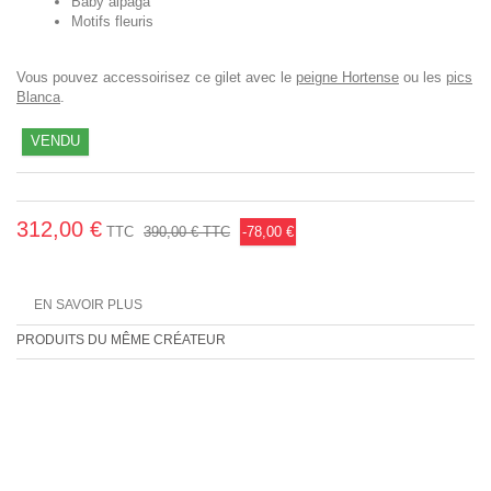
Baby alpaga
Motifs fleuris
Vous pouvez accessoirisez ce gilet avec le
peigne Hortense
ou les
pics
Blanca
.
VENDU
312,00 €
TTC
390,00 €
TTC
-78,00 €
EN SAVOIR PLUS
PRODUITS DU MÊME CRÉATEUR