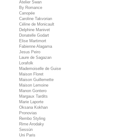
Atelier Swan
By Romance
Canopée
Caroline Takvorian
Céline de Monicault
Delphine Manivet
Donatelle Godart
Elise Martimort
Fabienne Alagama
Jesus Peiro
Laure de Sagazan
Lorafolk
Mademoiselle de Guise
Maison Floret
Maison Guillemette
Maison Lemoine
Manon Gontero
Margaux Tardits
Marie Laporte
Oksana Kokhan
Pronovias
Rembo Styling
Rime Arodaky
Sessùn
Uni Paris