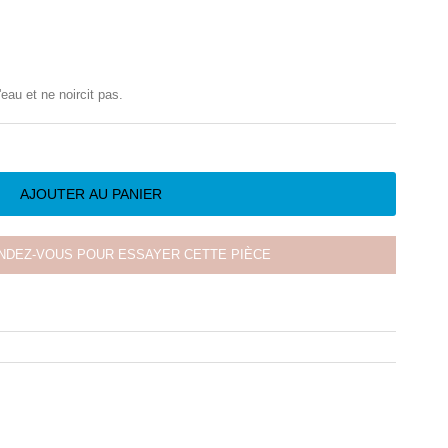
'eau et ne noircit pas.
AJOUTER AU PANIER
NDEZ-VOUS POUR ESSAYER CETTE PIÈCE