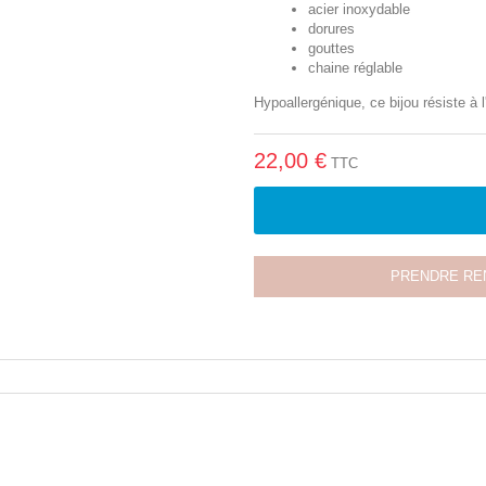
acier inoxydable
dorures
gouttes
chaine réglable
Hypoallergénique, ce bijou résiste à l
22,00 €
TTC
PRENDRE RE