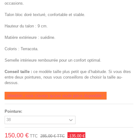
occasions.
Talon bloc doré texturé, confortable et stable.
Hauteur du talon : 9 cm.
Matière extérieure : suédine.
Coloris : Terracota.
Semelle intérieure rembourrée pour un confort optimal.
Conseil taille :
ce modèle taille plus petit que d’habitude. Si vous êtes
entre deux pointures, nous vous conseillons de choisir la taille au-
dessus.
attention, nous n'avons qu'une seule pièce disponible !
Pointure:
150,00 €
TTC
285,00 €
TTC
-135,00 €