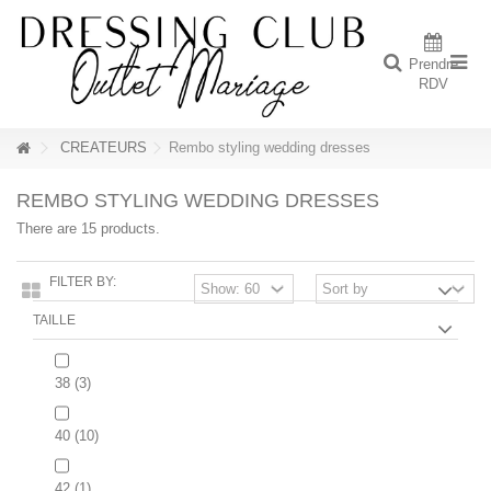
Prendre
RDV
CREATEURS
Rembo styling wedding dresses
REMBO STYLING WEDDING DRESSES
There are 15 products.
FILTER BY:
TAILLE
38
(3)
40
(10)
42
(1)