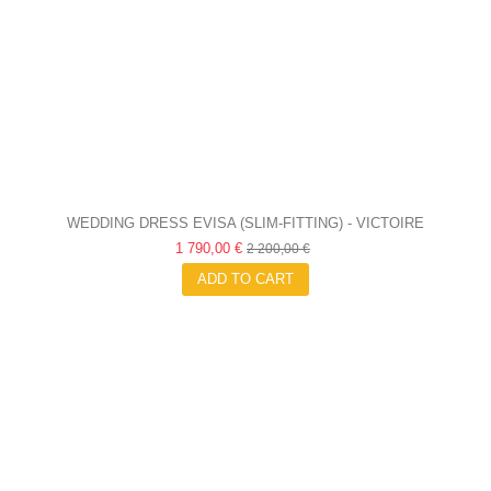
WEDDING DRESS EVISA (SLIM-FITTING) - VICTOIRE
1 790,00 €
VERMEULEN
2 200,00 €
ADD TO CART