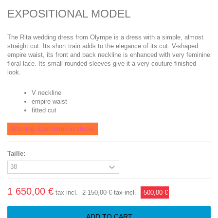
EXPOSITIONAL MODEL
The Rita wedding dress from Olympe is a dress with a simple, almost
straight cut. Its short train adds to the elegance of its cut. V-shaped
empire waist, its front and back neckline is enhanced with very feminine
floral lace. Its small rounded sleeves give it a very couture finished
look.
V neckline
empire waist
fitted cut
Warning: Last items in stock!
Taille:
1 650,00 €
tax incl.
2 150,00 €
tax incl.
-500,00 €
ADD TO CART