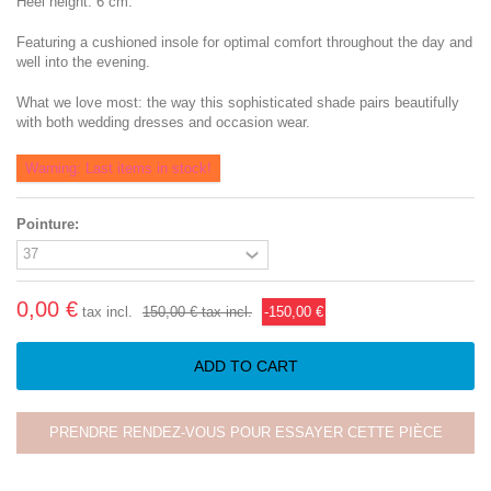
Heel height: 6 cm.
Featuring a cushioned insole for optimal comfort throughout the day and
well into the evening.
What we love most: the way this sophisticated shade pairs beautifully
with both wedding dresses and occasion wear.
Warning: Last items in stock!
Pointure:
0,00 €
tax incl.
150,00 €
tax incl.
-150,00 €
ADD TO CART
PRENDRE RENDEZ-VOUS POUR ESSAYER CETTE PIÈCE