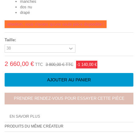
manches
dos nu
drapé
attention, nous n'avons qu'une seule pièce disponible !
Taille:
2 660,00 €
TTC
3 800,00 €
TTC
-1 140,00 €
AJOUTER AU PANIER
PRENDRE RENDEZ-VOUS POUR ESSAYER CETTE PIÈCE
EN SAVOIR PLUS
PRODUITS DU MÊME CRÉATEUR